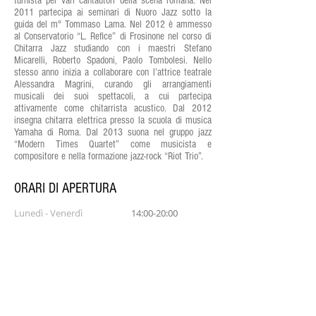
turnista per vari cantautori della scena romana. Nel
2011 partecipa ai seminari di Nuoro Jazz sotto la
guida del m° Tommaso Lama. Nel 2012 è ammesso
al Conservatorio “L. Refice” di Frosinone nel corso di
Chitarra Jazz studiando con i maestri Stefano
Micarelli, Roberto Spadoni, Paolo Tombolesi. Nello
stesso anno inizia a collaborare con l’attrice teatrale
Alessandra Magrini, curando gli arrangiamenti
musicali dei suoi spettacoli, a cui partecipa
attivamente come chitarrista acustico. Dal 2012
insegna chitarra elettrica presso la scuola di musica
Yamaha di Roma. Dal 2013 suona nel gruppo jazz
“Modern Times Quartet” come musicista e
compositore e nella formazione jazz-rock “Riot Trio”.
ORARI DI APERTURA
Lunedì - Venerdì
14:00-20:00