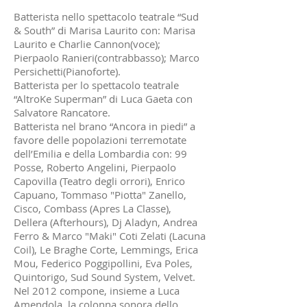
Batterista nello spettacolo teatrale “Sud
& South” di Marisa Laurito con: Marisa
Laurito e Charlie Cannon(voce);
Pierpaolo Ranieri(contrabbasso); Marco
Persichetti(Pianoforte).
Batterista per lo spettacolo teatrale
“AltroKe Superman” di Luca Gaeta con
Salvatore Rancatore.
Batterista nel brano “Ancora in piedi” a
favore delle popolazioni terremotate
dell’Emilia e della Lombardia con: 99
Posse, Roberto Angelini, Pierpaolo
Capovilla (Teatro degli orrori), Enrico
Capuano, Tommaso "Piotta" Zanello,
Cisco, Combass (Apres La Classe),
Dellera (Afterhours), Dj Aladyn, Andrea
Ferro & Marco "Maki" Coti Zelati (Lacuna
Coil), Le Braghe Corte, Lemmings, Erica
Mou, Federico Poggipollini, Eva Poles,
Quintorigo, Sud Sound System, Velvet.
Nel 2012 compone, insieme a Luca
Amendola, la colonna sonora dello