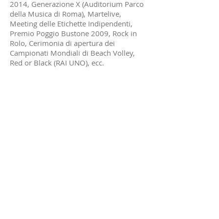
2014, Generazione X (Auditorium Parco
della Musica di Roma), Martelive,
Meeting delle Etichette Indipendenti,
Premio Poggio Bustone 2009, Rock in
Rolo, Cerimonia di apertura dei
Campionati Mondiali di Beach Volley,
Red or Black (RAI UNO), ecc.
ORARI DI APERTURA
Lunedì - Venerdì
14:00-20:00