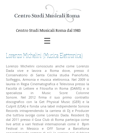
Centro Studi Musicali Roma
dal 1983
Lorenzo Michelini (Musica Elettronica)
Lorenzo Michelini conosciuto anche come Lorenzo
Dada vive e lavora a Roma dove, presso il
Conservatorio di Santa Cecilia studia Pianoforte,
Solfeggio, Armonia e musica elettronica. Nel 2009 si
laurea in Regia Cinematografica e Televisiva presso la
Facoltà di Lettere e Filosofia in Roma (DAMS) e si
specializza in Music Score Colonne
Sonore. Nel 2012 firma il suo primo contratto
discografico con la Get Physical Music (GER) e la
Culprit (USA) e fonda una label indipendente Sonora
Records intraprendendo la carriera di Dj e Producer
che tutt'ora svolge come Lorenzo Dada. Resident Dj
dal 2011 presso il Goa Club di Roma partecipa come
live artist a vari festival internazionali come il Bpm
Festival in Messico e OFF Sonar a Barcellona
concretizzando sempre di più la carriera nel clubbing