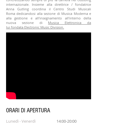
internazionale. Insieme alla direttrice / fondatrice
Anna Gutling coordina il Centro Studi Musicali
Roma dedicandosi alla sezione di Musica Moderna e
alla gestione e all'insegnamento all'interno della
nuova sezione di
Musica Elettronica da
lui fondata Electronic Music Division.
ORARI DI APERTURA
Lunedì - Venerdì
14:00-20:00