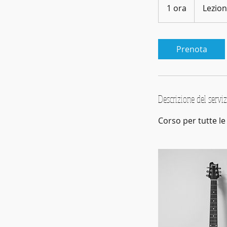
Gratuita
1 ora
1
Lezion
o
r
Prenota
Descrizione del serviz
Corso per tutte le 