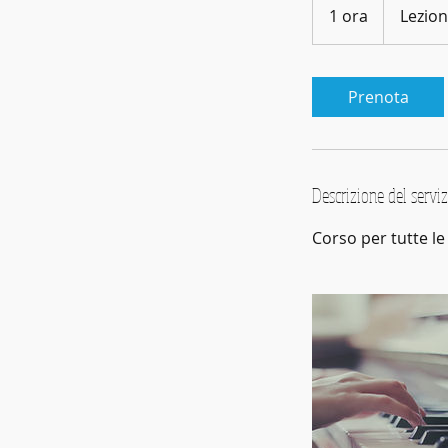
Gratuita
1 ora
1
Lezion
o
r
Prenota
Descrizione del serviz
Corso per tutte le 